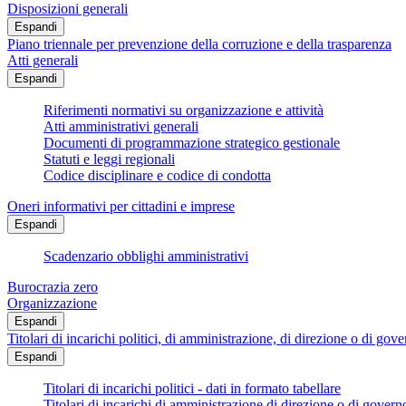
Disposizioni generali
Espandi
Piano triennale per prevenzione della corruzione e della trasparenza
Atti generali
Espandi
Riferimenti normativi su organizzazione e attività
Atti amministrativi generali
Documenti di programmazione strategico gestionale
Statuti e leggi regionali
Codice disciplinare e codice di condotta
Oneri informativi per cittadini e imprese
Espandi
Scadenzario obblighi amministrativi
Burocrazia zero
Organizzazione
Espandi
Titolari di incarichi politici, di amministrazione, di direzione o di gov
Espandi
Titolari di incarichi politici - dati in formato tabellare
Titolari di incarichi di amministrazione di direzione o di govern