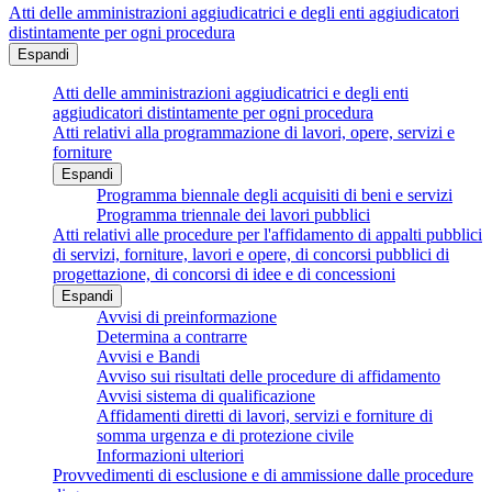
Atti delle amministrazioni aggiudicatrici e degli enti aggiudicatori
distintamente per ogni procedura
Espandi
Atti delle amministrazioni aggiudicatrici e degli enti
aggiudicatori distintamente per ogni procedura
Atti relativi alla programmazione di lavori, opere, servizi e
forniture
Espandi
Programma biennale degli acquisiti di beni e servizi
Programma triennale dei lavori pubblici
Atti relativi alle procedure per l'affidamento di appalti pubblici
di servizi, forniture, lavori e opere, di concorsi pubblici di
progettazione, di concorsi di idee e di concessioni
Espandi
Avvisi di preinformazione
Determina a contrarre
Avvisi e Bandi
Avviso sui risultati delle procedure di affidamento
Avvisi sistema di qualificazione
Affidamenti diretti di lavori, servizi e forniture di
somma urgenza e di protezione civile
Informazioni ulteriori
Provvedimenti di esclusione e di ammissione dalle procedure