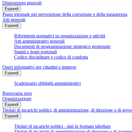
Disposizioni generali
Espandi
Piano triennale per prevenzione della corruzione e della trasparenza
Atti generali
Espandi
Riferimenti normativi su organizzazione e attività
Atti amministrativi generali
Documenti di programmazione strategico gestionale
Statuti e leggi regionali
Codice disciplinare e codice di condotta
Oneri informativi per cittadini e imprese
Espandi
Scadenzario obblighi amministrativi
Burocrazia zero
Organizzazione
Espandi
Titolari di incarichi politici, di amministrazione, di direzione o di gov
Espandi
Titolari di incarichi politici - dati in formato tabellare
Titolari di incarichi di amministrazione di direzione o di govern