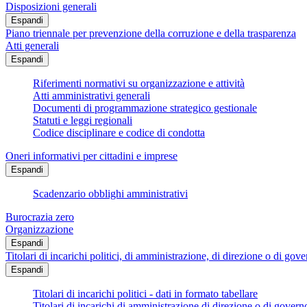
Disposizioni generali
Espandi
Piano triennale per prevenzione della corruzione e della trasparenza
Atti generali
Espandi
Riferimenti normativi su organizzazione e attività
Atti amministrativi generali
Documenti di programmazione strategico gestionale
Statuti e leggi regionali
Codice disciplinare e codice di condotta
Oneri informativi per cittadini e imprese
Espandi
Scadenzario obblighi amministrativi
Burocrazia zero
Organizzazione
Espandi
Titolari di incarichi politici, di amministrazione, di direzione o di gov
Espandi
Titolari di incarichi politici - dati in formato tabellare
Titolari di incarichi di amministrazione di direzione o di govern