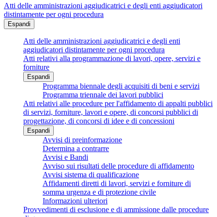
Atti delle amministrazioni aggiudicatrici e degli enti aggiudicatori
distintamente per ogni procedura
Espandi
Atti delle amministrazioni aggiudicatrici e degli enti
aggiudicatori distintamente per ogni procedura
Atti relativi alla programmazione di lavori, opere, servizi e
forniture
Espandi
Programma biennale degli acquisiti di beni e servizi
Programma triennale dei lavori pubblici
Atti relativi alle procedure per l'affidamento di appalti pubblici
di servizi, forniture, lavori e opere, di concorsi pubblici di
progettazione, di concorsi di idee e di concessioni
Espandi
Avvisi di preinformazione
Determina a contrarre
Avvisi e Bandi
Avviso sui risultati delle procedure di affidamento
Avvisi sistema di qualificazione
Affidamenti diretti di lavori, servizi e forniture di
somma urgenza e di protezione civile
Informazioni ulteriori
Provvedimenti di esclusione e di ammissione dalle procedure