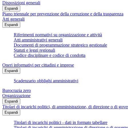
Disposizioni generali
Espandi
Piano triennale per prevenzione della corruzione e della trasparenza
Atti generali
Espandi
Riferimenti normativi su organizzazione e attività
Atti amministrativi generali
Documenti di programmazione strategico gestionale
Statuti e leggi regionali
Codice disciplinare e codice di condotta
Oneri informativi per cittadini e imprese
Espandi
Scadenzario obblighi amministrativi
Burocrazia zero
Organizzazione
Espandi
Titolari di incarichi politici, di amministrazione, di direzione o di gov
Espandi
Titolari di incarichi politici - dati in formato tabellare
Titolari di incarichi di amministrazione di direzione o di govern