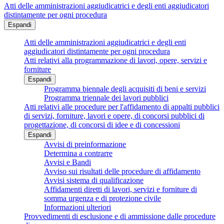
Atti delle amministrazioni aggiudicatrici e degli enti aggiudicatori
distintamente per ogni procedura
Espandi
Atti delle amministrazioni aggiudicatrici e degli enti
aggiudicatori distintamente per ogni procedura
Atti relativi alla programmazione di lavori, opere, servizi e
forniture
Espandi
Programma biennale degli acquisiti di beni e servizi
Programma triennale dei lavori pubblici
Atti relativi alle procedure per l'affidamento di appalti pubblici
di servizi, forniture, lavori e opere, di concorsi pubblici di
progettazione, di concorsi di idee e di concessioni
Espandi
Avvisi di preinformazione
Determina a contrarre
Avvisi e Bandi
Avviso sui risultati delle procedure di affidamento
Avvisi sistema di qualificazione
Affidamenti diretti di lavori, servizi e forniture di
somma urgenza e di protezione civile
Informazioni ulteriori
Provvedimenti di esclusione e di ammissione dalle procedure